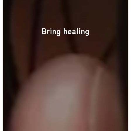
B
r
i
n
g
h
e
a
l
i
n
g