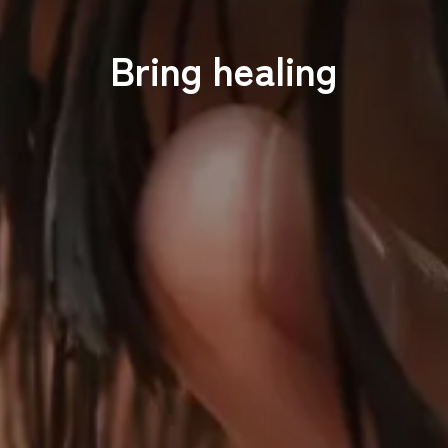
B
r
i
n
g
h
e
a
l
i
n
g