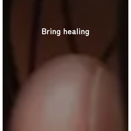
B
r
i
n
g
h
e
a
l
i
n
g