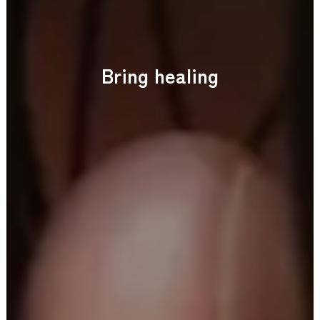
B
r
i
n
g
h
e
a
l
i
n
g