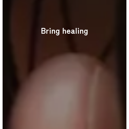
B
r
i
n
g
h
e
a
l
i
n
g