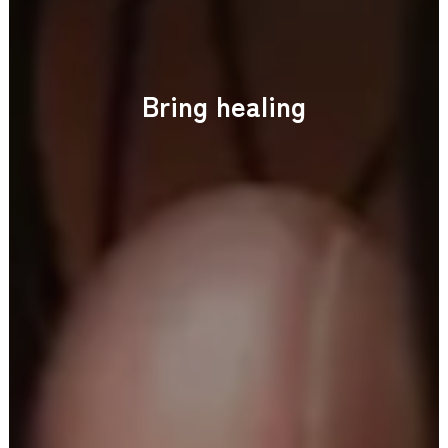
B
r
i
n
g
h
e
a
l
i
n
g