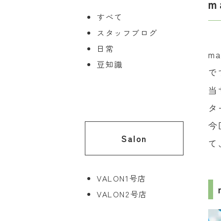
m
すべて
スタッフブログ
日常
m
豆知識
で
当
タ
今
Salon
て
VALON1号店
VALON2号店