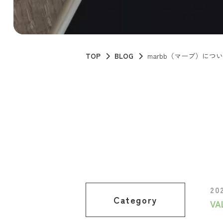
TOP
BLOG
marbb（マーブ）につ
20
Category
VA